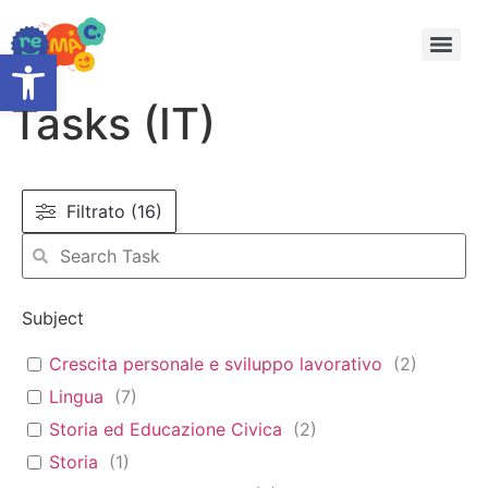
Open toolbar
Tasks (IT)
Filtrato (16)
Subject
Crescita personale e sviluppo lavorativo
(
2
)
Lingua
(
7
)
Storia ed Educazione Civica
(
2
)
Storia
(
1
)