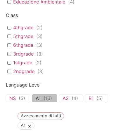
Educazione Ambientale
(
4
)
Class
4thgrade
(
2
)
5thgrade
(
3
)
6thgrade
(
3
)
3rdgrade
(
3
)
1stgrade
(
2
)
2ndgrade
(
3
)
Language Level
NS
(
5
)
A1
(
16
)
A2
(
4
)
B1
(
5
)
Azzeramento di tutti
×
A1