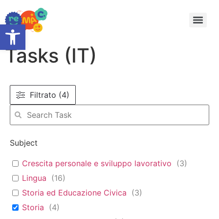
Open toolbar
Tasks (IT)
Filtrato (4)
Subject
Crescita personale e sviluppo lavorativo
(
3
)
Lingua
(
16
)
Storia ed Educazione Civica
(
3
)
Storia
(
4
)