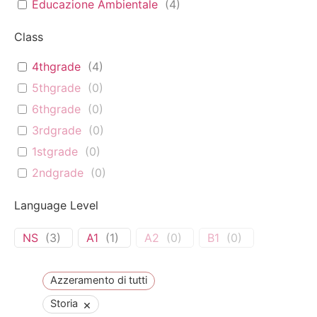
Educazione Ambientale
(
4
)
Class
4thgrade
(
4
)
5thgrade
(
0
)
6thgrade
(
0
)
3rdgrade
(
0
)
1stgrade
(
0
)
2ndgrade
(
0
)
Language Level
NS
(
3
)
A1
(
1
)
A2
(
0
)
B1
(
0
)
Azzeramento di tutti
×
Storia