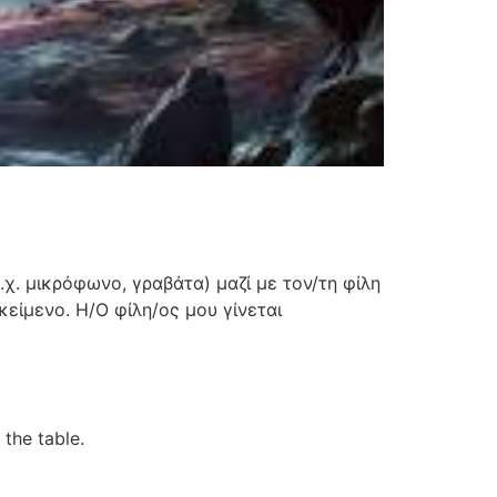
π.χ. μικρόφωνο, γραβάτα) μαζί με τον/τη φίλη
 κείμενο. Η/Ο φίλη/ος μου γίνεται
the table.