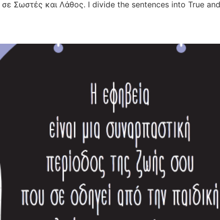
σε Σωστές και Λάθος. Ι divide the sentences into True and