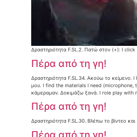
Δραστηριότητα F.SL.2. Πατώ στον (+): I click 
Πέρα από τη γη!
Δραστηριότητα F.SL.34. Ακούω το κείμενο. I 
μου. I find the materials I need (microphone
κάμεραμαν. Δοκιμάζω ξανά. I role play with m
Πέρα από τη γη!
Δραστηριότητα F.SL.30. Βλέπω το βίντεο και 
Πέρα από τη γη!