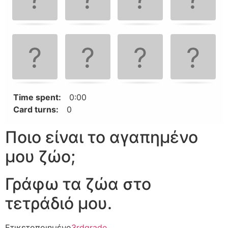
navigate
cards.
Use
space
or
enter
key
to
Time spent:
0:00
turn
Card turns:
0
card.
Ποιο είναι το αγαπημένο
μου ζώο;
Γράφω τα ζώα στο
τετράδιό μου.
Ετικετοποιημένο
3rdgrade